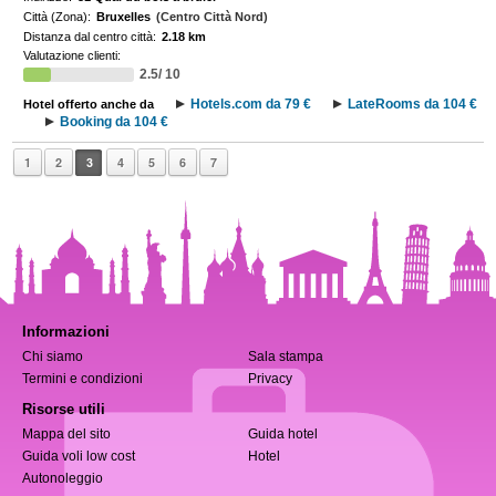
Città (Zona):
Bruxelles
(Centro Città Nord)
Distanza dal centro città:
2.18 km
Valutazione clienti:
2.5/ 10
Hotels.com da 79 €
LateRooms da 104 €
Hotel offerto anche da
Booking da 104 €
1
2
3
4
5
6
7
Informazioni
Chi siamo
Sala stampa
Termini e condizioni
Privacy
Risorse utili
Mappa del sito
Guida hotel
Guida voli low cost
Hotel
Autonoleggio