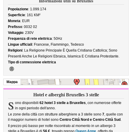
Informazioni utili su Bruxelles
Popolazione
: 1.099.174
Superficie
: 161 KM²
Moneta
: EUR
Prefisso
: 0032 02
Voltaggio
: 230V
Frequenza di rete elettrica
: 50Hz
Lingue ufficiali
: Francese, Fiammingo, Tedesco
Religioni
: La Religione Principale È Quella Cristiana Cattolica; Sono
Presenti Anche Le Religioni Ebraica, Islamica E Cristiana Protestante.
Tipo di connessione elettrica
Mappa
Hotel e alberghi Bruxelles 3 stelle
S
ono disponibili
62 hotel 3 stelle a Bruxelles
, con numerose offerte
in ogni periodo dell'anno.
Le zone della città con strutture alberghiere a 3 stelle sono
7
, quelle con
il maggior numero di hotel sono
Centro Città Nord e Centro Città Sud
.
Il prezzo più basso per notte riscontrato al momento in un albergo 3
stelle a Bruxelles è di
56 €
, trovato presso
Queen Anne
, offerto da