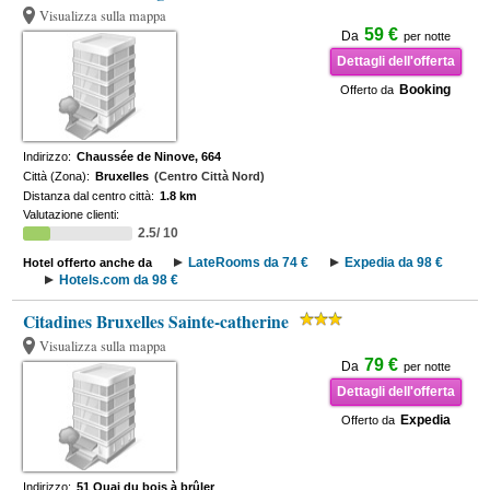
Visualizza sulla mappa
59 €
Da
per notte
Dettagli dell'offerta
Booking
Offerto da
Indirizzo:
Chaussée de Ninove, 664
Città (Zona):
Bruxelles
(Centro Città Nord)
Distanza dal centro città:
1.8 km
Valutazione clienti:
2.5/ 10
LateRooms da 74 €
Expedia da 98 €
Hotel offerto anche da
Hotels.com da 98 €
Citadines Bruxelles Sainte-catherine
Visualizza sulla mappa
79 €
Da
per notte
Dettagli dell'offerta
Expedia
Offerto da
Indirizzo:
51 Quai du bois à brûler