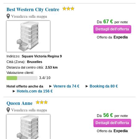
Best Western City Centre
Visualizza sulla mappa
67 €
Da
per notte
Dettagli dell'offerta
Expedia
Offerto da
Indirizzo:
Square Victoria Regina 9
Città (Zona):
Bruxelles
Distanza dal centro città:
2.53 km
Valutazione clienti:
3.4/ 10
Venere da 74 €
Booking da 80 €
Hotel offerto anche da
Hotels.com da 156 €
Queen Anne
Visualizza sulla mappa
56 €
Da
per notte
Dettagli dell'offerta
Expedia
Offerto da