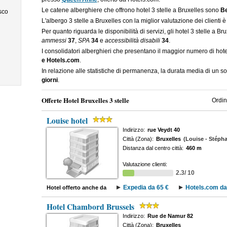
Le catene alberghiere che offrono hotel 3 stelle a Bruxelles sono
Be
sco
L'albergo 3 stelle a Bruxelles con la miglior valutazione dei clienti 
Per quanto riguarda le disponibilità di servizi, gli hotel 3 stelle a B
ammessi
37
,
SPA
34
e
accessibilità disabili
34
.
I consolidatori alberghieri che presentano il maggior numero di hot
e Hotels.com
.
In relazione alle statistiche di permanenza, la durata media di un so
giorni
.
Offerte Hotel Bruxelles 3 stelle
Ordin
Louise hotel
Indirizzo:
rue Veydt 40
Città (Zona):
Bruxelles
(Louise - Stépha
Distanza dal centro città:
460 m
Valutazione clienti:
2.3/ 10
Expedia da 65 €
Hotels.com da
Hotel offerto anche da
Hotel Chambord Brussels
Indirizzo:
Rue de Namur 82
Città (Zona):
Bruxelles