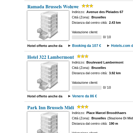
Ramada Brussels Woluwe
Indirizzo:
Avenue des Pleiades 67
Città (Zona):
Bruxelles
Distanza dal centro città:
2.43 km
Valutazione clienti:
0/ 10
Booking da 107 €
Hotels.com d
Hotel offerto anche da
Hotel 322 Lambermont
Indirizzo:
Boulevard Lambermont
Città (Zona):
Bruxelles
Distanza dal centro città:
3.92 km
Valutazione clienti:
0/ 10
Venere da 86 €
Hotel offerto anche da
Park Inn Brussels Midi
Indirizzo:
Place Marcel Broodthaers
Città (Zona):
Bruxelles
(Stazione Di Mid
Distanza dal centro città:
190 m