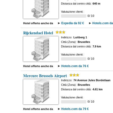
Distanza dal centro città:
640 m
Valutazione clienti:
0/ 10
Expedia da 92 €
Hotels.com da
Hotel offerto anche da
Rijckendael Hotel
Indirizzo:
Luitberg 1
Città (Zona):
Bruxelles
Distanza dal centro città:
7.9 km
Valutazione clienti:
0/ 10
Hotels.com da 76 €
Hotel offerto anche da
Mercure Brussels Airport
Indirizzo:
74 Avenue Jules Bordetlaan
Città (Zona):
Bruxelles
Distanza dal centro città:
4.61 km
Valutazione clienti:
0/ 10
Hotels.com da 79 €
Hotel offerto anche da