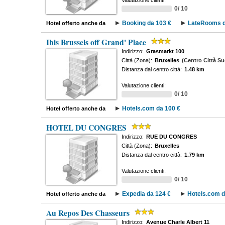
Valutazione clienti:
0/ 10
Booking da 103 €
LateRooms d
Hotel offerto anche da
Ibis Brussels off Grand' Place
Indirizzo:
Grasmarkt 100
Città (Zona):
Bruxelles
(Centro Città Su
Distanza dal centro città:
1.48 km
Valutazione clienti:
0/ 10
Hotels.com da 100 €
Hotel offerto anche da
HOTEL DU CONGRES
Indirizzo:
RUE DU CONGRES
Città (Zona):
Bruxelles
Distanza dal centro città:
1.79 km
Valutazione clienti:
0/ 10
Expedia da 124 €
Hotels.com d
Hotel offerto anche da
Au Repos Des Chasseurs
Indirizzo:
Avenue Charle Albert 11