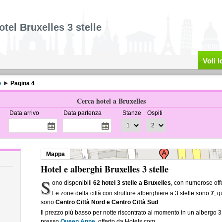
otel Bruxelles 3 stelle
Voli 
e
Pagina 4
Cerca hotel a Bruxelles
Data arrivo
Data partenza
Stanze
Ospiti
Mappa
Hotel e alberghi Bruxelles 3 stelle
S
ono disponibili
62 hotel 3 stelle a Bruxelles
, con numerose offe
Le zone della città con strutture alberghiere a 3 stelle sono
7
, 
sono
Centro Città Nord e Centro Città Sud
.
Il prezzo più basso per notte riscontrato al momento in un albergo 3 
presso
Queen Anne
, offerto da Hotels.com.