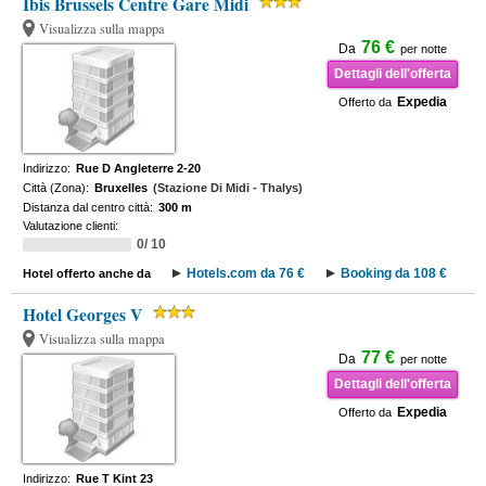
Ibis Brussels Centre Gare Midi
Visualizza sulla mappa
76 €
Da
per notte
Dettagli dell'offerta
Expedia
Offerto da
Indirizzo:
Rue D Angleterre 2-20
Città (Zona):
Bruxelles
(Stazione Di Midi - Thalys)
Distanza dal centro città:
300 m
Valutazione clienti:
0/ 10
Hotels.com da 76 €
Booking da 108 €
Hotel offerto anche da
Hotel Georges V
Visualizza sulla mappa
77 €
Da
per notte
Dettagli dell'offerta
Expedia
Offerto da
Indirizzo:
Rue T Kint 23