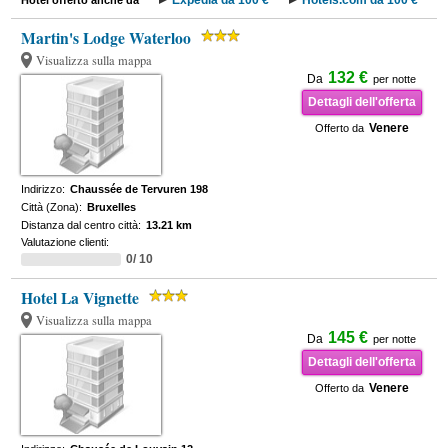
Expedia da 100 €
Hotels.com da 100 €
Hotel offerto anche da
Martin's Lodge Waterloo
Visualizza sulla mappa
132 €
Da
per notte
Dettagli dell'offerta
Venere
Offerto da
Indirizzo:
Chaussée de Tervuren 198
Città (Zona):
Bruxelles
Distanza dal centro città:
13.21 km
Valutazione clienti:
0/ 10
Hotel La Vignette
Visualizza sulla mappa
145 €
Da
per notte
Dettagli dell'offerta
Venere
Offerto da