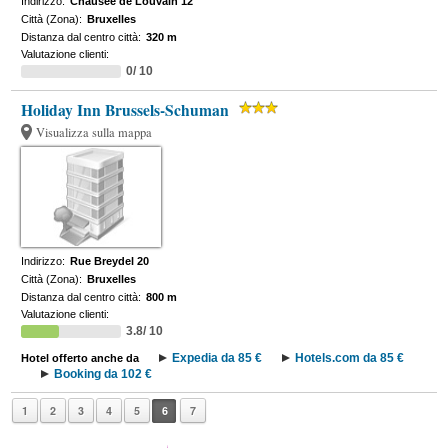
Indirizzo:
Chausée de Louvain 12
Città (Zona):
Bruxelles
Distanza dal centro città:
320 m
Valutazione clienti:
0/ 10
Holiday Inn Brussels-Schuman
Visualizza sulla mappa
Indirizzo:
Rue Breydel 20
Città (Zona):
Bruxelles
Distanza dal centro città:
800 m
Valutazione clienti:
3.8/ 10
Expedia da 85 €
Hotels.com da 85 €
Hotel offerto anche da
Booking da 102 €
1
2
3
4
5
6
7