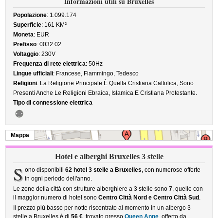
Informazioni utili su Bruxelles
Popolazione
: 1.099.174
Superficie
: 161 KM²
Moneta
: EUR
Prefisso
: 0032 02
Voltaggio
: 230V
Frequenza di rete elettrica
: 50Hz
Lingue ufficiali
: Francese, Fiammingo, Tedesco
Religioni
: La Religione Principale È Quella Cristiana Cattolica; Sono
Presenti Anche Le Religioni Ebraica, Islamica E Cristiana Protestante.
Tipo di connessione elettrica
Mappa
Hotel e alberghi Bruxelles 3 stelle
S
ono disponibili
62 hotel 3 stelle a Bruxelles
, con numerose offerte
in ogni periodo dell'anno.
Le zone della città con strutture alberghiere a 3 stelle sono
7
, quelle con
il maggior numero di hotel sono
Centro Città Nord e Centro Città Sud
.
Il prezzo più basso per notte riscontrato al momento in un albergo 3
stelle a Bruxelles è di
56 €
, trovato presso
Queen Anne
, offerto da