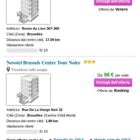
Dettagli dell'offerta
Venere
Offerto da
Indirizzo:
Route du Lion 367-369
Città (Zona):
Bruxelles
Distanza dal centro città:
17.09 km
Valutazione clienti:
0/ 10
Novotel Brussels Centre Tour Noire
Visualizza sulla mappa
96 €
Da
per notte
Dettagli dell'offerta
Booking
Offerto da
Indirizzo:
Rue De La Vierge Noir 32
Città (Zona):
Bruxelles
(Centro Città Nord)
Distanza dal centro città:
1.89 km
Valutazione clienti:
0/ 10