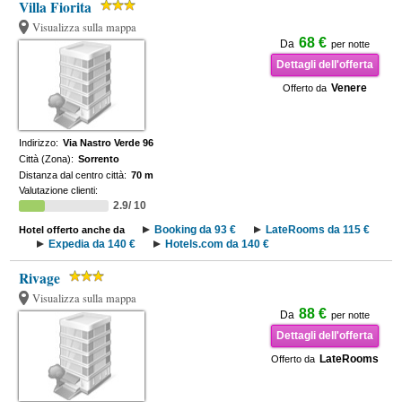
Villa Fiorita
Visualizza sulla mappa
68 €
Da
per notte
Dettagli dell'offerta
Venere
Offerto da
Indirizzo:
Via Nastro Verde 96
Città (Zona):
Sorrento
Distanza dal centro città:
70 m
Valutazione clienti:
2.9/ 10
Booking da 93 €
LateRooms da 115 €
Hotel offerto anche da
Expedia da 140 €
Hotels.com da 140 €
Rivage
Visualizza sulla mappa
88 €
Da
per notte
Dettagli dell'offerta
LateRooms
Offerto da