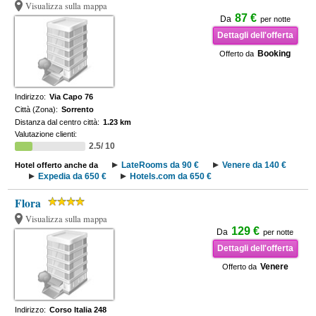
Visualizza sulla mappa
87 €
Da
per notte
Dettagli dell'offerta
Booking
Offerto da
Indirizzo:
Via Capo 76
Città (Zona):
Sorrento
Distanza dal centro città:
1.23 km
Valutazione clienti:
2.5/ 10
LateRooms da 90 €
Venere da 140 €
Hotel offerto anche da
Expedia da 650 €
Hotels.com da 650 €
Flora
Visualizza sulla mappa
129 €
Da
per notte
Dettagli dell'offerta
Venere
Offerto da
Indirizzo:
Corso Italia 248