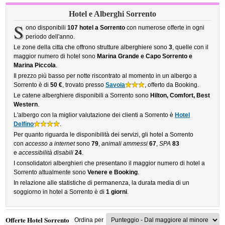
Hotel e Alberghi Sorrento
S
ono disponibili
107 hotel a Sorrento
con numerose offerte in ogni
periodo dell'anno.
Le zone della citta che offrono strutture alberghiere sono
3
, quelle con il
maggior numero di hotel sono
Marina Grande e Capo Sorrento e
Marina Piccola
.
Il prezzo più basso per notte riscontrato al momento in un albergo a
Sorrento è di
50 €
, trovato presso
Savoia
, offerto da Booking.
Le catene alberghiere disponibili a Sorrento sono
Hilton, Comfort, Best
Western
.
L'albergo con la miglior valutazione dei clienti a Sorrento è
Hotel
Delfino
.
Per quanto riguarda le disponibilità dei servizi, gli hotel a Sorrento
con
accesso a internet
sono
79
,
animali ammessi
67
,
SPA
83
e
accessibilità disabili
24
.
I consolidatori alberghieri che presentano il maggior numero di hotel a
Sorrento attualmente sono
Venere e Booking
.
In relazione alle statistiche di permanenza, la durata media di un
soggiorno in hotel a Sorrento è di
1 giorni
.
Offerte Hotel Sorrento
Ordina per