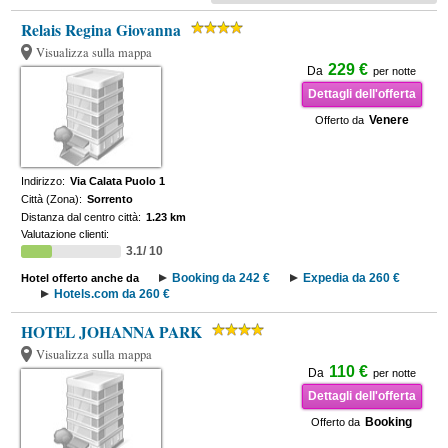
Relais Regina Giovanna
Visualizza sulla mappa
229 €
Da
per notte
Dettagli dell'offerta
Venere
Offerto da
Indirizzo:
Via Calata Puolo 1
Città (Zona):
Sorrento
Distanza dal centro città:
1.23 km
Valutazione clienti:
3.1/ 10
Booking da 242 €
Expedia da 260 €
Hotel offerto anche da
Hotels.com da 260 €
HOTEL JOHANNA PARK
Visualizza sulla mappa
110 €
Da
per notte
Dettagli dell'offerta
Booking
Offerto da