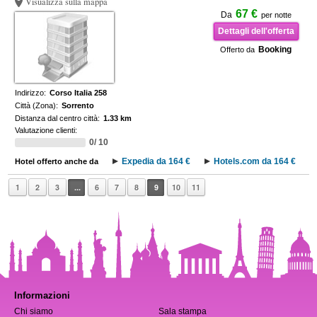
Visualizza sulla mappa
67 €
Da
per notte
Dettagli dell'offerta
Booking
Offerto da
Indirizzo:
Corso Italia 258
Città (Zona):
Sorrento
Distanza dal centro città:
1.33 km
Valutazione clienti:
0/ 10
Expedia da 164 €
Hotels.com da 164 €
Hotel offerto anche da
1
2
3
...
6
7
8
9
10
11
Informazioni
Chi siamo
Sala stampa