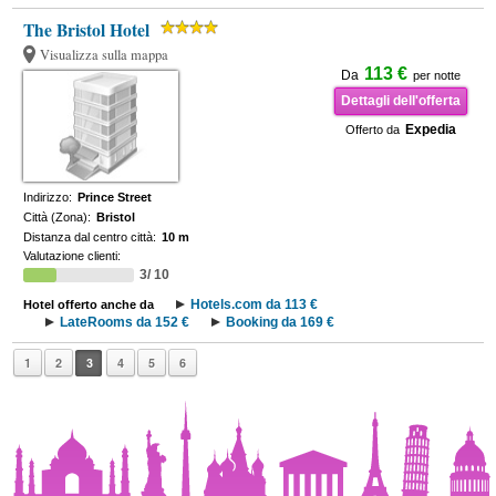
The Bristol Hotel
Visualizza sulla mappa
113 €
Da
per notte
Dettagli dell'offerta
Expedia
Offerto da
Indirizzo:
Prince Street
Città (Zona):
Bristol
Distanza dal centro città:
10 m
Valutazione clienti:
3/ 10
Hotels.com da 113 €
Hotel offerto anche da
LateRooms da 152 €
Booking da 169 €
1
2
3
4
5
6