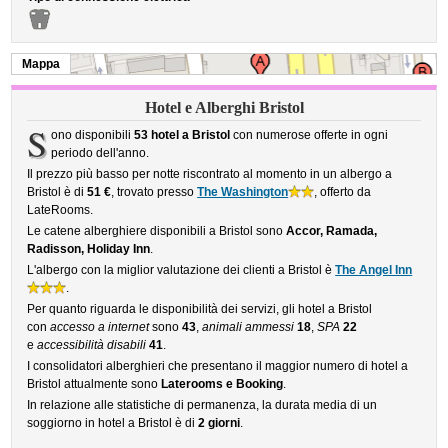
Mappa
Hotel e Alberghi Bristol
S
ono disponibili
53 hotel a Bristol
con numerose offerte in ogni
periodo dell'anno.
Il prezzo più basso per notte riscontrato al momento in un albergo a
Bristol è di
51 €
, trovato presso
The Washington
, offerto da
LateRooms.
Le catene alberghiere disponibili a Bristol sono
Accor, Ramada,
Radisson, Holiday Inn
.
L'albergo con la miglior valutazione dei clienti a Bristol è
The Angel Inn
.
Per quanto riguarda le disponibilità dei servizi, gli hotel a Bristol
con
accesso a internet
sono
43
,
animali ammessi
18
,
SPA
22
e
accessibilità disabili
41
.
I consolidatori alberghieri che presentano il maggior numero di hotel a
Bristol attualmente sono
Laterooms e Booking
.
In relazione alle statistiche di permanenza, la durata media di un
soggiorno in hotel a Bristol è di
2 giorni
.