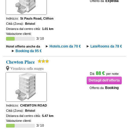
Expedia
Offerto da
Indirizzo:
St Pauls Road, Clifton
Città (Zona):
Bristol
Distanza dal centro città:
1.01 km
Valutazione clienti:
3/ 10
Hotels.com da 70 €
LateRooms da 78 €
Hotel offerto anche da
Booking da 95 €
Chewton Place
Visualizza sulla mappa
88 €
Da
per notte
Dettagli dell'offerta
Booking
Offerto da
Indirizzo:
CHEWTON ROAD
Città (Zona):
Bristol
Distanza dal centro città:
5.47 km
Valutazione clienti:
3/ 10