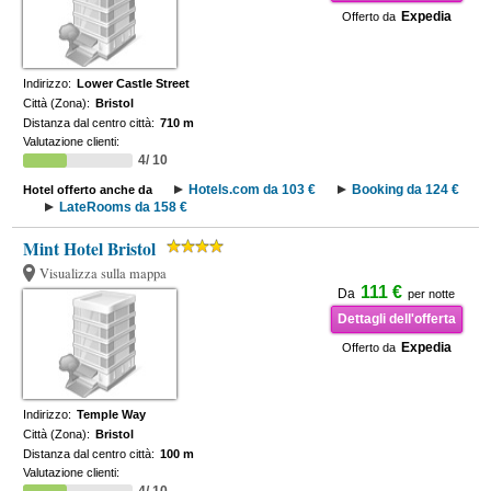
Expedia
Offerto da
Indirizzo:
Lower Castle Street
Città (Zona):
Bristol
Distanza dal centro città:
710 m
Valutazione clienti:
4/ 10
Hotels.com da 103 €
Booking da 124 €
Hotel offerto anche da
LateRooms da 158 €
Mint Hotel Bristol
Visualizza sulla mappa
111 €
Da
per notte
Dettagli dell'offerta
Expedia
Offerto da
Indirizzo:
Temple Way
Città (Zona):
Bristol
Distanza dal centro città:
100 m
Valutazione clienti: