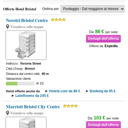
Offerte Hotel Bristol
Ordina per
Novotel Bristol Centre
Visualizza sulla mappa
86 €
Da
per notte
Dettagli dell'offerta
Expedia
Offerto da
Indirizzo:
Victoria Street
Città (Zona):
Bristol
Distanza dal centro città:
90 m
Valutazione clienti:
4/ 10
Hotels.com da 86 €
Booking da 95 €
Hotel offerto anche da
LateRooms da 245 €
Marriott Bristol City Centre
Visualizza sulla mappa
103 €
Da
per notte
Dettagli dell'offerta