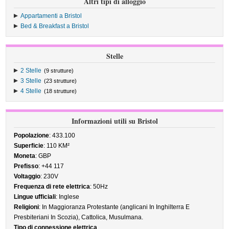
Altri tipi di alloggio
Appartamenti a Bristol
Bed & Breakfast a Bristol
Stelle
2 Stelle
(9 strutture)
3 Stelle
(23 strutture)
4 Stelle
(18 strutture)
Informazioni utili su Bristol
Popolazione
: 433.100
Superficie
: 110 KM²
Moneta
: GBP
Prefisso
: +44 117
Voltaggio
: 230V
Frequenza di rete elettrica
: 50Hz
Lingue ufficiali
: Inglese
Religioni
: In Maggioranza Protestante (anglicani In Inghilterra E
Presbiteriani In Scozia), Cattolica, Musulmana.
Tipo di connessione elettrica