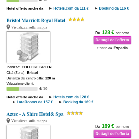
4/ 10
Hotels.com da 111 €
Booking da 116 €
Hotel offerto anche da
Bristol Marriott Royal Hotel
Visualizza sulla mappa
128 €
Da
per notte
Dettagli dell'offerta
Expedia
Offerto da
Indirizzo:
COLLEGE GREEN
Città (Zona):
Bristol
Distanza dal centro città:
220 m
Valutazione clienti:
4/ 10
Hotels.com da 128 €
Hotel offerto anche da
LateRooms da 157 €
Booking da 169 €
Aztec - A Shire Hotel& Spa
Visualizza sulla mappa
169 €
Da
per notte
Dettagli dell'offerta