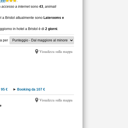
 Inn
.
n
accesso a internet
sono
43
,
animali
el a Bristol attualmente sono
Laterooms e
ggiorno in hotel a Bristol è di
2 giorni
.
a per
Visualizza sulla mappa
 95 €
Booking da 107 €
Visualizza sulla mappa
e