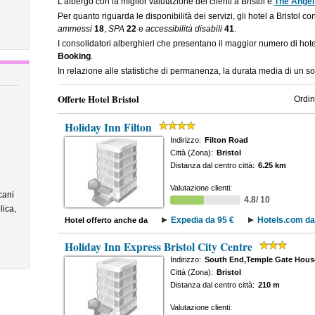
L'albergo con la miglior valutazione dei clienti a Bristol è
The Angel
Per quanto riguarda le disponibilità dei servizi, gli hotel a Bristol co
ammessi
18
,
SPA
22
e
accessibilità disabili
41
.
I consolidatori alberghieri che presentano il maggior numero di hot
Booking
.
In relazione alle statistiche di permanenza, la durata media di un so
Offerte Hotel Bristol
Ordin
Holiday Inn Filton
Indirizzo:
Filton Road
Città (Zona):
Bristol
Distanza dal centro città:
6.25 km
Valutazione clienti:
cani
4.8/ 10
lica,
Expedia da 95 €
Hotels.com da
Hotel offerto anche da
Holiday Inn Express Bristol City Centre
Indirizzo:
South End,Temple Gate Hous
Città (Zona):
Bristol
Distanza dal centro città:
210 m
Valutazione clienti: