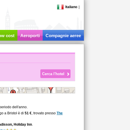
Italiano
|
low cost
Aeroporti
Compagnie aeree
periodo dell'anno.
go a Bristol è di
51 €
, trovato presso
The
disson, Holiday Inn
.