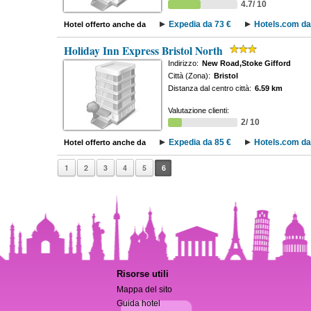
4.7/ 10
Expedia da 73 €
Hotels.com da
Hotel offerto anche da
Holiday Inn Express Bristol North
Indirizzo:
New Road,Stoke Gifford
Città (Zona):
Bristol
Distanza dal centro città:
6.59 km
Valutazione clienti:
2/ 10
Expedia da 85 €
Hotels.com da
Hotel offerto anche da
1
2
3
4
5
6
Risorse utili
Mappa del sito
Guida hotel