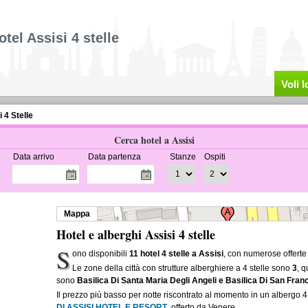
otel Assisi 4 stelle
Voli 
 4 Stelle
Cerca hotel a Assisi
Data arrivo
Data partenza
Stanze
Ospiti
Mappa
Hotel e alberghi Assisi 4 stelle
S
ono disponibili
11 hotel 4 stelle a Assisi
, con numerose offerte
Le zone della città con strutture alberghiere a 4 stelle sono
3
, 
sono
Basilica Di Santa Maria Degli Angeli e Basilica Di San Fra
Il prezzo più basso per notte riscontrato al momento in un albergo 4 
DI ASSISI HOTEL E RESORT
, offerto da Venere.