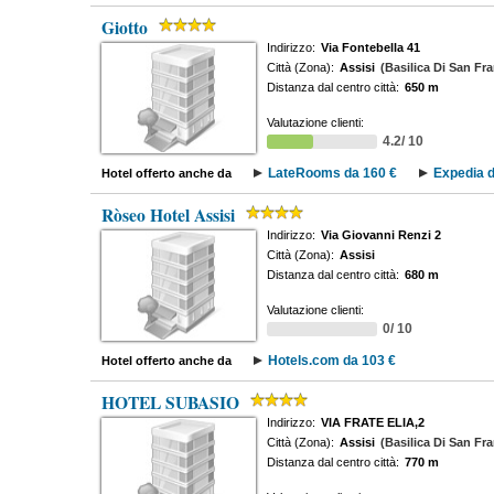
Giotto
Indirizzo:
Via Fontebella 41
Città (Zona):
Assisi
(Basilica Di San Fr
Distanza dal centro città:
650 m
Valutazione clienti:
4.2/ 10
LateRooms da 160 €
Expedia d
Hotel offerto anche da
Ròseo Hotel Assisi
Indirizzo:
Via Giovanni Renzi 2
Città (Zona):
Assisi
Distanza dal centro città:
680 m
Valutazione clienti:
0/ 10
Hotels.com da 103 €
Hotel offerto anche da
HOTEL SUBASIO
Indirizzo:
VIA FRATE ELIA,2
Città (Zona):
Assisi
(Basilica Di San Fr
Distanza dal centro città:
770 m