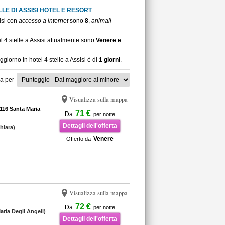
LLE DI ASSISI HOTEL E RESORT
.
sisi con
accesso a internet
sono
8
,
animali
l 4 stelle a Assisi attualmente sono
Venere e
giorno in hotel 4 stelle a Assisi è di
1 giorni
.
a per
Visualizza sulla mappa
116 Santa Maria
71 €
Da
per notte
Dettagli dell'offerta
hiara)
Venere
Offerto da
Visualizza sulla mappa
72 €
Da
per notte
aria Degli Angeli)
Dettagli dell'offerta