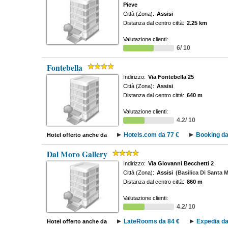
Pieve
Città (Zona):
Assisi
Distanza dal centro città:
2.25 km
Valutazione clienti:
6/ 10
Fontebella
Indirizzo:
Via Fontebella 25
Città (Zona):
Assisi
Distanza dal centro città:
640 m
Valutazione clienti:
4.2/ 10
Hotels.com da 77 €
Booking da
Hotel offerto anche da
Dal Moro Gallery
Indirizzo:
Via Giovanni Becchetti 2
Città (Zona):
Assisi
(Basilica Di Santa M
Distanza dal centro città:
860 m
Valutazione clienti:
4.2/ 10
LateRooms da 84 €
Expedia da
Hotel offerto anche da