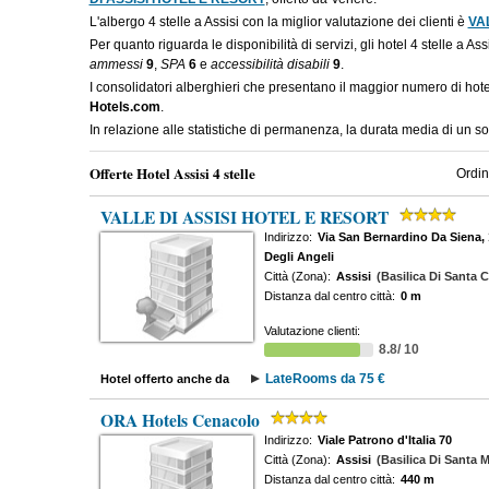
L'albergo 4 stelle a Assisi con la miglior valutazione dei clienti è
VA
Per quanto riguarda le disponibilità di servizi, gli hotel 4 stelle a As
ammessi
9
,
SPA
6
e
accessibilità disabili
9
.
I consolidatori alberghieri che presentano il maggior numero di hote
Hotels.com
.
In relazione alle statistiche di permanenza, la durata media di un sog
Offerte Hotel Assisi 4 stelle
Ordin
VALLE DI ASSISI HOTEL E RESORT
Indirizzo:
Via San Bernardino Da Siena, 
Degli Angeli
Città (Zona):
Assisi
(Basilica Di Santa C
Distanza dal centro città:
0 m
Valutazione clienti:
8.8/ 10
LateRooms da 75 €
Hotel offerto anche da
ORA Hotels Cenacolo
Indirizzo:
Viale Patrono d'Italia 70
Città (Zona):
Assisi
(Basilica Di Santa M
Distanza dal centro città:
440 m