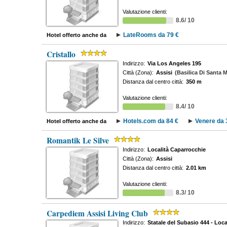
Valutazione clienti:
8.6/ 10
LateRooms da 79 €
Hotel offerto anche da
Cristallo
Indirizzo:
Via Los Angeles 195
Città (Zona):
Assisi
(Basilica Di Santa M
Distanza dal centro città:
350 m
Valutazione clienti:
8.4/ 10
Hotels.com da 84 €
Venere da 
Hotel offerto anche da
Romantik Le Silve
Indirizzo:
Località Caparrocchie
Città (Zona):
Assisi
Distanza dal centro città:
2.01 km
Valutazione clienti:
8.3/ 10
Carpediem Assisi Living Club
Indirizzo:
Statale del Subasio 444 - Local