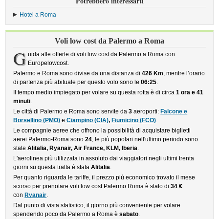
Potrebbero interessarti
Hotel a Roma
Voli low cost da Palermo a Roma
G
uida alle offerte di voli low cost da Palermo a Roma con
Europelowcost.
Palermo e Roma sono divise da una distanza di
426 Km
, mentre l’orario
di partenza più abituale per questo volo sono le
06:25
.
Il tempo medio impiegato per volare su questa rotta è di circa
1 ora e 41
minuti
.
Le città di Palermo e Roma sono servite da
3
aeroporti:
Falcone e
Borsellino (PMO)
e
Ciampino (CIA)
,
Fiumicino (FCO)
.
Le compagnie aeree che offrono la possibilità di acquistare biglietti
aerei Palermo-Roma sono
24
, le più popolari nell'ultimo periodo sono
state
Alitalia, Ryanair, Air France, KLM, Iberia
.
L'aerolinea più utilizzata in assoluto dai viaggiatori negli ultimi trenta
giorni su questa tratta è stata
Alitalia
.
Per quanto riguarda le tariffe, il prezzo più economico trovato il mese
scorso per prenotare voli low cost Palermo Roma è stato di
34 €
con
Ryanair
.
Dal punto di vista statistico, il giorno più conveniente per volare
spendendo poco da Palermo a Roma è
sabato
.