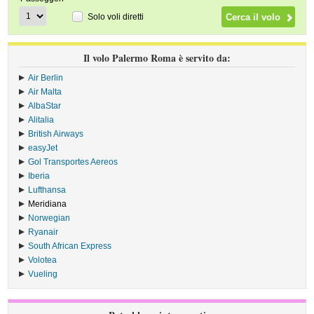
Solo voli diretti
Il volo Palermo Roma è servito da:
Air Berlin
›
Air Malta
›
AlbaStar
›
Alitalia
›
British Airways
›
easyJet
›
Gol Transportes Aereos
›
Iberia
›
Lufthansa
›
Meridiana
›
Norwegian
›
Ryanair
›
South African Express
›
Volotea
›
Vueling
›