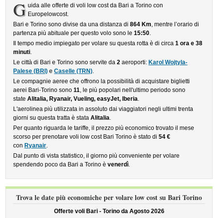
G
uida alle offerte di voli low cost da Bari a Torino con
Europelowcost.
Bari e Torino sono divise da una distanza di
864 Km
, mentre l’orario di
partenza più abituale per questo volo sono le
15:50
.
Il tempo medio impiegato per volare su questa rotta è di circa
1 ora e 38
minuti
.
Le città di Bari e Torino sono servite da
2
aeroporti:
Karol Wojtyla-
Palese (BRI)
e
Caselle (TRN)
.
Le compagnie aeree che offrono la possibilità di acquistare biglietti
aerei Bari-Torino sono
11
, le più popolari nell'ultimo periodo sono
state
Alitalia, Ryanair, Vueling, easyJet, Iberia
.
L'aerolinea più utilizzata in assoluto dai viaggiatori negli ultimi trenta
giorni su questa tratta è stata
Alitalia
.
Per quanto riguarda le tariffe, il prezzo più economico trovato il mese
scorso per prenotare voli low cost Bari Torino è stato di
54 €
con
Ryanair
.
Dal punto di vista statistico, il giorno più conveniente per volare
spendendo poco da Bari a Torino è
venerdì
.
Trova le date più economiche per volare low cost su Bari Torino
Offerte voli Bari - Torino da
Agosto 2026