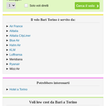
Solo voli diretti
Il volo Bari Torino è servito da:
Air France
›
Alitalia
›
Alitalia CityLiner
›
Blue Air
›
Hahn Air
›
KLM
›
Lufthansa
›
Meridiana
›
Ryanair
›
Wizz Air
›
Potrebbero interessarti
Hotel a Torino
Voli low cost da Bari a Torino