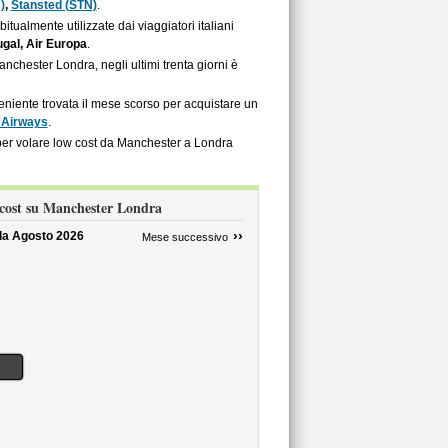
)
,
Stansted (STN)
.
abitualmente utilizzate dai viaggiatori italiani
ugal, Air Europa
.
nchester Londra, negli ultimi trenta giorni è
nveniente trovata il mese scorso per acquistare un
h Airways
.
 per volare low cost da Manchester a Londra
 cost su Manchester Londra
››
 da
Agosto 2026
Mese successivo