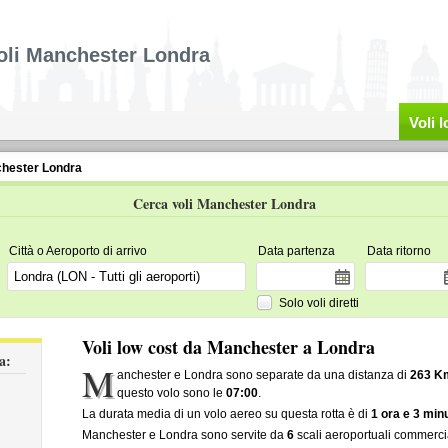
oli Manchester Londra
Voli 
chester Londra
Cerca voli Manchester Londra
Città o Aeroporto di arrivo
Data partenza
Data ritorno
Solo voli diretti
Voli low cost da Manchester a Londra
a:
M
anchester e Londra sono separate da una distanza di
263 K
questo volo sono le
07:00
.
La durata media di un volo aereo su questa rotta è di
1 ora e 3 minu
Manchester e Londra sono servite da
6
scali aeroportuali commercia