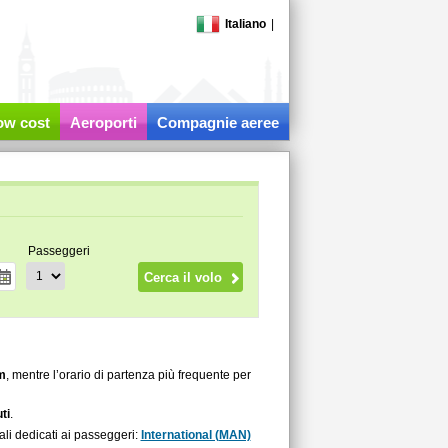
Italiano
|
low cost
Aeroporti
Compagnie aeree
Passeggeri
m
, mentre l’orario di partenza più frequente per
ti
.
li dedicati ai passeggeri:
International (MAN)