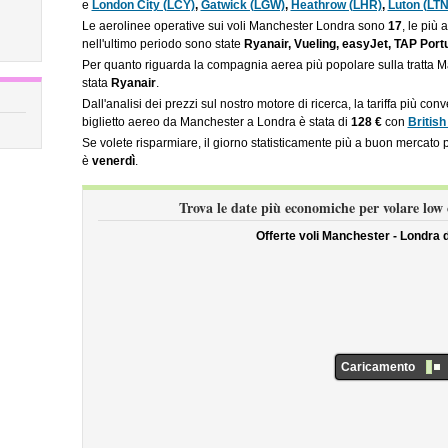
e
London City (LCY)
,
Gatwick (LGW)
,
Heathrow (LHR)
,
Luton (LTN
Le aerolinee operative sui voli Manchester Londra sono
17
, le più 
nell'ultimo periodo sono state
Ryanair, Vueling, easyJet, TAP Port
Per quanto riguarda la compagnia aerea più popolare sulla tratta Ma
stata
Ryanair
.
Dall'analisi dei prezzi sul nostro motore di ricerca, la tariffa più co
biglietto aereo da Manchester a Londra è stata di
128 €
con
Britis
Se volete risparmiare, il giorno statisticamente più a buon mercato
è
venerdì
.
Trova le date più economiche per volare low
Offerte voli Manchester - Londra
Caricamento