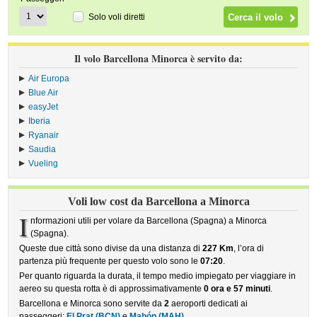
Solo voli diretti
Il volo Barcellona Minorca è servito da:
Air Europa
›
Blue Air
›
easyJet
›
Iberia
›
Ryanair
›
Saudia
›
Vueling
›
Voli low cost da Barcellona a Minorca
I
nformazioni utili per volare da Barcellona (Spagna) a Minorca
(Spagna).
Queste due città sono divise da una distanza di
227 Km
, l’ora di
partenza più frequente per questo volo sono le
07:20
.
Per quanto riguarda la durata, il tempo medio impiegato per viaggiare in
aereo su questa rotta è di approssimativamente
0 ora e 57 minuti
.
Barcellona e Minorca sono servite da
2
aeroporti dedicati ai
passeggeri:
El Prat (BCN)
e
Mahón (MAH)
.