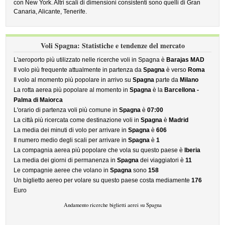
con New York. Altri scali di dimensioni consistenti sono quelli di Gran
Canaria, Alicante, Tenerife.
Voli Spagna: Statistiche e tendenze del mercato
L'aeroporto più utilizzato nelle ricerche voli in Spagna è
Barajas MAD
Il volo più frequente attualmente in partenza da
Spagna
è verso
Roma
Il volo al momento più popolare in arrivo su
Spagna
parte da
Milano
La rotta aerea più popolare al momento in
Spagna
è la
Barcellona -
Palma di Maiorca
L'orario di partenza voli più comune in
Spagna
è
07:00
La città più ricercata come destinazione voli in
Spagna
è
Madrid
La media dei minuti di volo per arrivare in
Spagna
è
606
Il numero medio degli scali per arrivare in
Spagna
è
1
La compagnia aerea più popolare che vola su questo paese è
Iberia
La media dei giorni di permanenza in
Spagna
dei viaggiatori è
11
Le compagnie aeree che volano in
Spagna
sono
158
Un biglietto aereo per volare su questo paese costa mediamente
176
Euro
Andamento ricerche biglietti aerei su Spagna