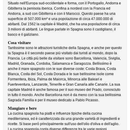
Situato nell'Europa sud-occidentale e forma, con il Portogallo, Andorra e
Gibilterra la penisola iberica. Confina a nordest con la Francia ed
Andorra, a sud con Gibilterra e con il Marocco. Questo paese ha una
superficie di 507.000 km² e una popolazione di circa 47.000.000 di
abitanti. Dal 1562 la capitale è Madrid, che ha una popolazione di circa
3 milioni di abitanti. Le lingue parlate in Spagna sono il castigliano, il
basco e il galiziano.
Cosa visitare
Tantissime sono le attrazioni turistiche della Spagna, e anche per questo
la Spagna è il secondo paese più visitato dai turisti al mondo, dopo la
Francia. Le città più belle da visitare sono Barcellona, Valencia, Siviglia,
Madrid, Granada, Cordoba, Salamanca e Saragozza. Bellissimo è
anche il mare spagnolo con le sue diverse coste: Costa Brava, Costa
Blanca, Costa del Sol, Costa Dorada e le sue bellissime isole come
Formentera, Ibiza, Palma de Maiorca, Minorca alle Baleari e
Fuerteventura, Lanzarote, Tenerife e Gran Canaria alle Canarie. La sua
capitale Madrid è anche famosa per il suo museo del Prado, conosciuto
in tutto il mondo. Anche Barcellona non è da meno con la sua bellissima
Sagrada Familia e per il museo dedicato a Pablo Picasso.
Mangiare e bere
La cucina spagnola ha piatti e influenze tipiche della cucina
mediterranea, ed è caratterizzata da una grande varietà di ingredienti e
ricette. Si base però principalmente sull'uso dell'olio d'oliva e dell'aglio.
La cucina spagnola conta diverse differenze tra le varie regioni