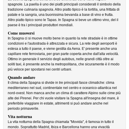
spagnole. La paella è uno dei piatti principali considerati il simbolo della
tradizione culinaria spagnola. Altro piatto tipico è la tortilla, una frittata di
patate e la sangria, una buonissima bevanda a base di vino e frutta.
Altro piatto tipico sono le Tapas. In Spagna si beve un ottimo vino, del il
paese è tra i principali produttori mondiali.
Come muoversi
In Spagna ci si muove molto bene in quanto la rete stradale è in ottime
condizioni e l'autostrada è attrezzata e sicura. La rete degli aeroporti è
estesa a tutto il paese, e viene gestita da Aena. E' presente anche una
capillare rete ferroviaria, per gran parte coperta anche dall'alta velocità.
Ottimo in generale il servizio degli autobus, nelle grandi città oltre ai
soliti taxi, è presente anche la metropolitana, che sicuramente è il modo
più veloce per spostarsi nei centri urbani.
Quando andare
Il clima della Spagna si divide in tre principali fasce climatiche: clima
mediterraneo nel sud, continentale nel centro e oceanico-atlantica nel
nord-ovest. Non manca anche un clima di carattere Alpino sulle cime più
alte dei Pirenei. Per chi vuole visitare la Spagna all'insegna del mare, è
preferibile viaggiare in estate, altrimenti si può andare anche nel
periodo primaverile.
Vita notturna
La vita notturna della Spagna chiamata "Movida", è famosa in tutto il
mondo. Soprattutto Madrid, Ibiza e Barcellona hanno una vivacità