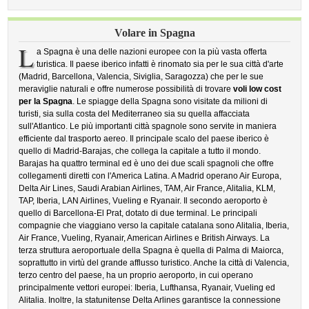
Volare in Spagna
L
a Spagna è una delle nazioni europee con la più vasta offerta
turistica. Il paese iberico infatti è rinomato sia per le sua città d'arte
(Madrid, Barcellona, Valencia, Siviglia, Saragozza) che per le sue
meraviglie naturali e offre numerose possibilità di trovare
voli low cost
per la Spagna
. Le spiagge della Spagna sono visitate da milioni di
turisti, sia sulla costa del Mediterraneo sia su quella affacciata
sull'Atlantico. Le più importanti città spagnole sono servite in maniera
efficiente dal trasporto aereo. Il principale scalo del paese iberico è
quello di Madrid-Barajas, che collega la capitale a tutto il mondo.
Barajas ha quattro terminal ed è uno dei due scali spagnoli che offre
collegamenti diretti con l'America Latina. A Madrid operano Air Europa,
Delta Air Lines, Saudi Arabian Airlines, TAM, Air France, Alitalia, KLM,
TAP, Iberia, LAN Airlines, Vueling e Ryanair. Il secondo aeroporto è
quello di Barcellona-El Prat, dotato di due terminal. Le principali
compagnie che viaggiano verso la capitale catalana sono Alitalia, Iberia,
Air France, Vueling, Ryanair, American Airlines e British Airways. La
terza struttura aeroportuale della Spagna è quella di Palma di Maiorca,
soprattutto in virtù del grande afflusso turistico. Anche la città di Valencia,
terzo centro del paese, ha un proprio aeroporto, in cui operano
principalmente vettori europei: Iberia, Lufthansa, Ryanair, Vueling ed
Alitalia. Inoltre, la statunitense Delta Arlines garantisce la connessione