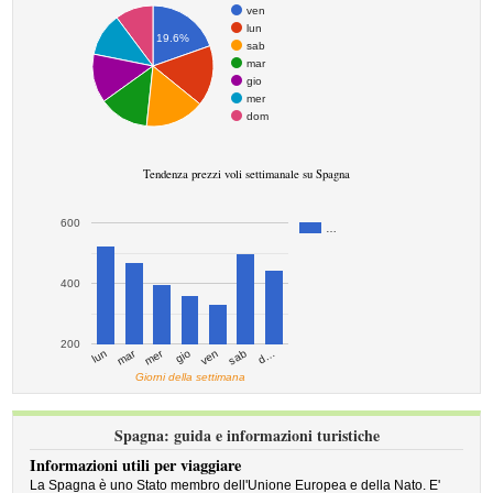
ven
lun
19.6%
sab
mar
gio
mer
dom
Tendenza prezzi voli settimanale su Spagna
600
…
400
200
mar
mer
d…
ven
lun
sab
gio
Giorni della settimana
Spagna: guida e informazioni turistiche
Informazioni utili per viaggiare
La Spagna è uno Stato membro dell'Unione Europea e della Nato. E'