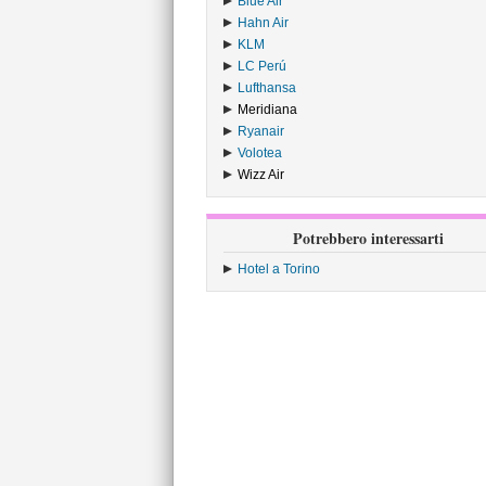
Blue Air
›
Hahn Air
›
KLM
›
LC Perú
›
Lufthansa
›
Meridiana
›
Ryanair
›
Volotea
›
Wizz Air
›
Potrebbero interessarti
Hotel a Torino