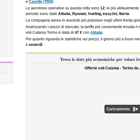
e
Caselle (TRN)
.
Le aerolinee operative su questa rotta sono
12
, le più abitualmente u
periodo sono state
Alitalia, Ryanair, Vueling, easyJet, Iberia
.
La compagnia aerea in assoluto più popolare negli ultimi trenta giorn
Analizzando i prezzi di mercato, la tariffa più conveniente trovata il
voli Catania Torino è stata di
47 €
con
Alitalia
.
Per quanto riguarda le statistiche sui prezzi, il giorno più a buon m
è
venerdì
.
Trova le date più economiche per volare l
Offerte voli Catania - Torino da
Caricamento