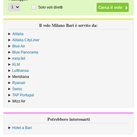
Solo voli diretti
Il volo Milano Bari è servito da:
Alitalia
›
Alitalia CityLiner
›
Blue Air
›
Blue Panorama
›
easyJet
›
KLM
›
Lufthansa
›
Meridiana
›
Ryanair
›
Swiss
›
TAP Portugal
›
Wizz Air
›
Potrebbero interessarti
Hotel a Bari