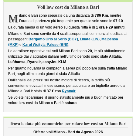
Voli low cost da Milano a Bari
M
ilano e Bari sono separate da una distanza di
786 Km
, mentre
l’orario di partenza più frequente per questo volo sono le
07:10
.
La durata media di un volo aereo su questa rotta è di
1 ora e 29 minuti
.
Milano e Bari sono servite da
4
scali aeroportuali commerciali dedicati ai
passeggeri:
Bergamo Orio al Serio (BGY)
,
Linate (LIN)
,
Malpensa
(MXP)
e
Karol Wojtyla-Palese (BRI)
.
Le aerolinee operative sui voli Milano Bari sono
20
, le più abitualmente
utilizzate dai viaggiatori italiani nell'ultimo periodo sono state
Alitalia,
Lufthansa, Ryanair, easyJet, KLM
.
Per quanto riguarda la compagnia aerea più popolare sulla tratta Milano
Bari, negli ultimi trenta giorni è stata
Alitalia
.
Dall'analisi dei prezzi sul nostro motore di ricerca, la tariffa più
conveniente trovata il mese scorso per acquistare un biglietto aereo da
Milano a Bari è stata di
37 €
con
Ryanair
.
Se volete risparmiare, il giorno statisticamente più a buon mercato per
volare low cost da Milano a Bari è
sabato
.
Trova le date più economiche per volare low cost su Milano Bari
Offerte voli Milano - Bari da
Agosto 2026