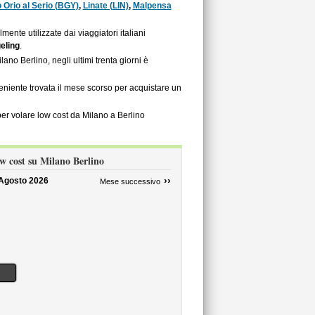
Orio al Serio (BGY)
,
Linate (LIN)
,
Malpensa
almente utilizzate dai viaggiatori italiani
eling
.
no Berlino, negli ultimi trenta giorni è
nveniente trovata il mese scorso per acquistare un
per volare low cost da Milano a Berlino
ow cost su Milano Berlino
››
Agosto 2026
Mese successivo