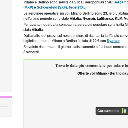
Milano e Berlino sono servite da
5
scali aeroportuali civili:
Bergamo 
(MXP)
e
Schoenefeld (SXF)
,
Tegel (TXL)
.
Le aerolinee operative sui voli Milano Berlino sono
23
, le più abitu
nell'ultimo periodo sono state
Alitalia, Ryanair, Lufthansa, KLM, Vu
Per quanto riguarda la compagnia aerea più popolare sulla tratta Mila
stata
Alitalia
.
Dall'analisi dei prezzi sul nostro motore di ricerca, la tariffa più co
biglietto aereo da Milano a Berlino è stata di
20 €
con
Ryanair
.
Se volete risparmiare, il giorno statisticamente più a buon mercato 
è
venerdì
.
Trova le date più economiche per volare l
Offerte voli Milano - Berlino da
Caricamento