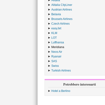
Alitalia
›
Alitalia CityLiner
›
Austrian Airlines
›
Belavia
›
Brussels Airlines
›
Czech Airlines
›
easyJet
›
KLM
›
LOT
›
Lufthansa
›
Meridiana
›
Neos Air
›
Ryanair
›
SAS
›
Swiss
›
Turkish Airlines
›
Potrebbero interessarti
Hotel a Berlino