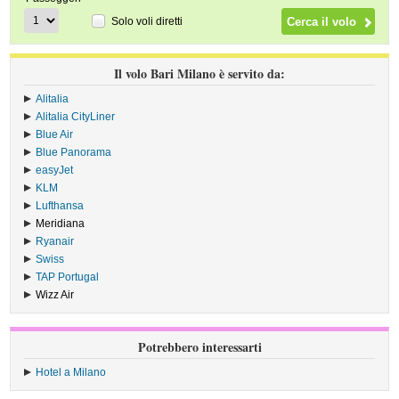
Solo voli diretti
Il volo Bari Milano è servito da:
Alitalia
›
Alitalia CityLiner
›
Blue Air
›
Blue Panorama
›
easyJet
›
KLM
›
Lufthansa
›
Meridiana
›
Ryanair
›
Swiss
›
TAP Portugal
›
Wizz Air
›
Potrebbero interessarti
Hotel a Milano