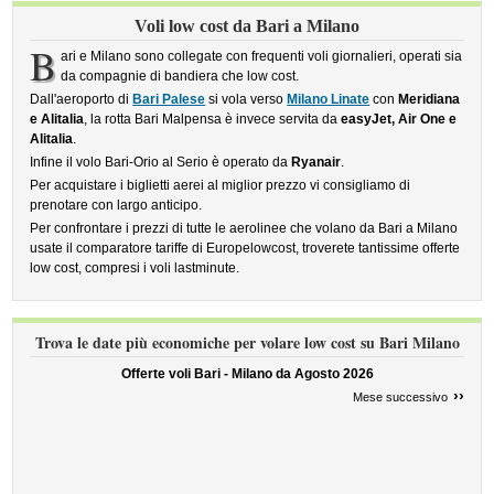
Voli low cost da Bari a Milano
B
ari e Milano sono collegate con frequenti voli giornalieri, operati sia
da compagnie di bandiera che low cost.
Dall'aeroporto di
Bari Palese
si vola verso
Milano Linate
con
Meridiana
e Alitalia
, la rotta Bari Malpensa è invece servita da
easyJet, Air One e
Alitalia
.
Infine il volo Bari-Orio al Serio è operato da
Ryanair
.
Per acquistare i biglietti aerei al miglior prezzo vi consigliamo di
prenotare con largo anticipo.
Per confrontare i prezzi di tutte le aerolinee che volano da Bari a Milano
usate il comparatore tariffe di Europelowcost, troverete tantissime offerte
low cost, compresi i voli lastminute.
Trova le date più economiche per volare low cost su Bari Milano
Offerte voli Bari - Milano da
Agosto 2026
››
Mese successivo