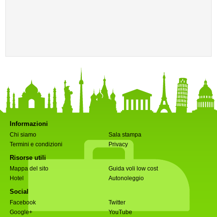
Informazioni
Chi siamo
Sala stampa
Termini e condizioni
Privacy
Risorse utili
Mappa del sito
Guida voli low cost
Hotel
Autonoleggio
Social
Facebook
Twitter
Google+
YouTube