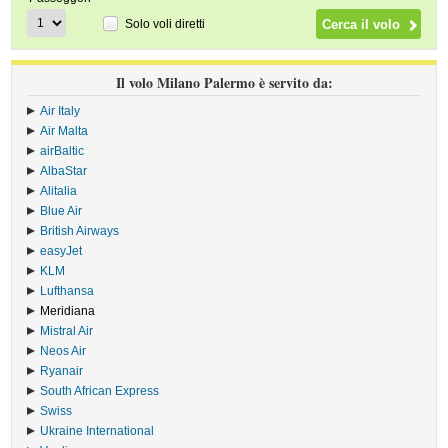
Solo voli diretti
Il volo Milano Palermo è servito da:
Air Italy
›
Air Malta
›
airBaltic
›
AlbaStar
›
Alitalia
›
Blue Air
›
British Airways
›
easyJet
›
KLM
›
Lufthansa
›
Meridiana
›
Mistral Air
›
Neos Air
›
Ryanair
›
South African Express
›
Swiss
›
Ukraine International
›