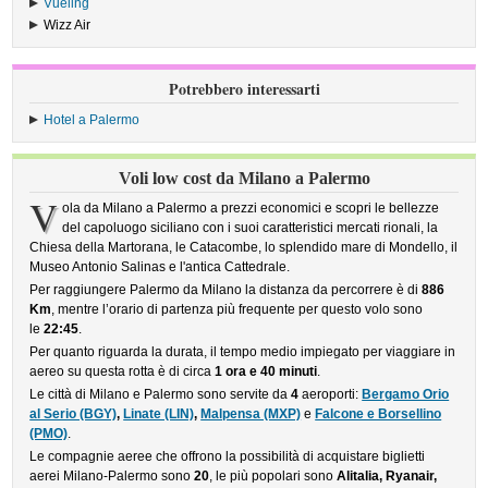
Vueling
›
Wizz Air
›
Potrebbero interessarti
Hotel a Palermo
Voli low cost da Milano a Palermo
V
ola da Milano a Palermo a prezzi economici e scopri le bellezze
del capoluogo siciliano con i suoi caratteristici mercati rionali, la
Chiesa della Martorana, le Catacombe, lo splendido mare di Mondello, il
Museo Antonio Salinas e l'antica Cattedrale.
Per raggiungere Palermo da Milano la distanza da percorrere è di
886
Km
, mentre l’orario di partenza più frequente per questo volo sono
le
22:45
.
Per quanto riguarda la durata, il tempo medio impiegato per viaggiare in
aereo su questa rotta è di circa
1 ora e 40 minuti
.
Le città di Milano e Palermo sono servite da
4
aeroporti:
Bergamo Orio
al Serio (BGY)
,
Linate (LIN)
,
Malpensa (MXP)
e
Falcone e Borsellino
(PMO)
.
Le compagnie aeree che offrono la possibilità di acquistare biglietti
aerei Milano-Palermo sono
20
, le più popolari sono
Alitalia, Ryanair,