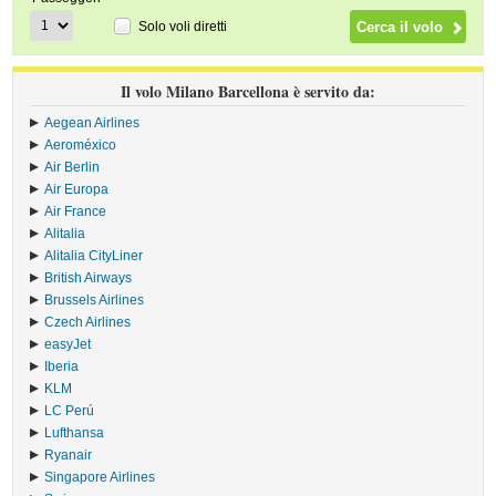
Solo voli diretti
Il volo Milano Barcellona è servito da:
Aegean Airlines
›
Aeroméxico
›
Air Berlin
›
Air Europa
›
Air France
›
Alitalia
›
Alitalia CityLiner
›
British Airways
›
Brussels Airlines
›
Czech Airlines
›
easyJet
›
Iberia
›
KLM
›
LC Perú
›
Lufthansa
›
Ryanair
›
Singapore Airlines
›