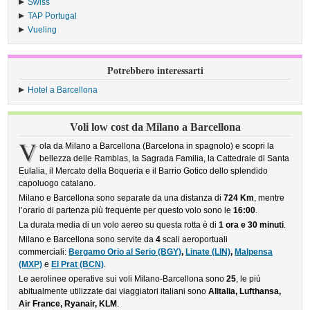
Swiss
›
TAP Portugal
›
Vueling
›
Potrebbero interessarti
Hotel a Barcellona
Voli low cost da Milano a Barcellona
V
ola da Milano a Barcellona (Barcelona in spagnolo) e scopri la
bellezza delle Ramblas, la Sagrada Familia, la Cattedrale di Santa
Eulalia, il Mercato della Boqueria e il Barrio Gotico dello splendido
capoluogo catalano.
Milano e Barcellona sono separate da una distanza di
724 Km
, mentre
l’orario di partenza più frequente per questo volo sono le
16:00
.
La durata media di un volo aereo su questa rotta è di
1 ora e 30 minuti
.
Milano e Barcellona sono servite da
4
scali aeroportuali
commerciali:
Bergamo Orio al Serio (BGY)
,
Linate (LIN)
,
Malpensa
(MXP)
e
El Prat (BCN)
.
Le aerolinee operative sui voli Milano-Barcellona sono
25
, le più
abitualmente utilizzate dai viaggiatori italiani sono
Alitalia, Lufthansa,
Air France, Ryanair, KLM
.