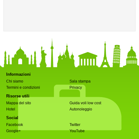
Informazioni
Chi siamo
Sala stampa
Termini e condizioni
Privacy
Risorse utili
Mappa del sito
Guida voli low cost
Hotel
Autonoleggio
Social
Facebook
Twitter
Google+
YouTube