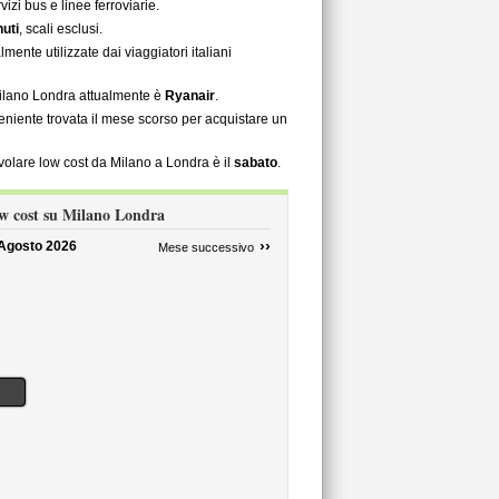
vizi bus e linee ferroviarie.
uti
, scali esclusi.
almente utilizzate dai viaggiatori italiani
Milano Londra attualmente è
Ryanair
.
nveniente trovata il mese scorso per acquistare un
 volare low cost da Milano a Londra è il
sabato
.
ow cost su Milano Londra
››
Agosto 2026
Mese successivo