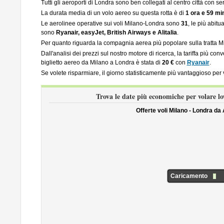
Tutti gli aeroporti di Londra sono ben collegati al centro città con ser
La durata media di un volo aereo su questa rotta è di
1 ora e 59 min
Le aerolinee operative sui voli Milano-Londra sono
31
, le più abitu
sono
Ryanair, easyJet, British Airways e Alitalia
.
Per quanto riguarda la compagnia aerea più popolare sulla tratta 
Dall'analisi dei prezzi sul nostro motore di ricerca, la tariffa più co
biglietto aereo da Milano a Londra è stata di
20 €
con
Ryanair
.
Se volete risparmiare, il giorno statisticamente più vantaggioso per
Trova le date più economiche per volare l
Offerte voli Milano - Londra da
Caricamento