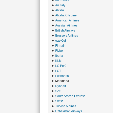
Air France
›
Air Italy
›
Alitalia
›
Alitalia CityLiner
›
American Airlines
›
Austrian Airlines
›
British Airways
›
Brussels Airlines
›
easyJet
›
Finnair
›
Flybe
›
Iberia
›
KLM
›
LC Perú
›
LOT
›
Lufthansa
›
Meridiana
›
Ryanair
›
SAS
›
South African Express
›
Swiss
›
Turkish Airlines
›
Uzbekistan Airways