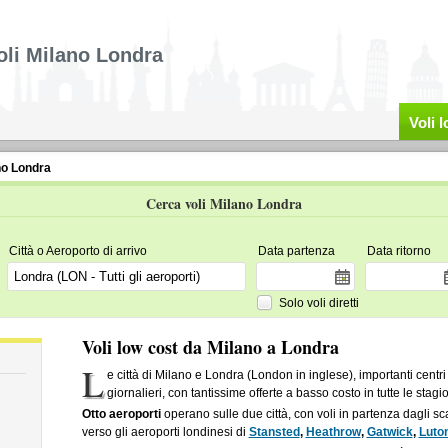
oli Milano Londra
Voli 
no Londra
Cerca voli Milano Londra
Città o Aeroporto di arrivo
Data partenza
Data ritorno
Solo voli diretti
Voli low cost da Milano a Londra
L
e città di Milano e Londra (London in inglese), importanti centri
giornalieri, con tantissime offerte a basso costo in tutte le stagio
Otto aeroporti
operano sulle due città, con voli in partenza dagli sc
verso gli aeroporti londinesi di
Stansted
,
Heathrow
,
Gatwick
,
Luto