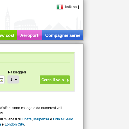
Italiano
|
low cost
Aeroporti
Compagnie aeree
Passeggeri
 d'affari, sono collegate da numerosi voli
ni.
ali milanesi di
Linate
,
Malpensa
e
Orio al Serio
n
e
London City
.