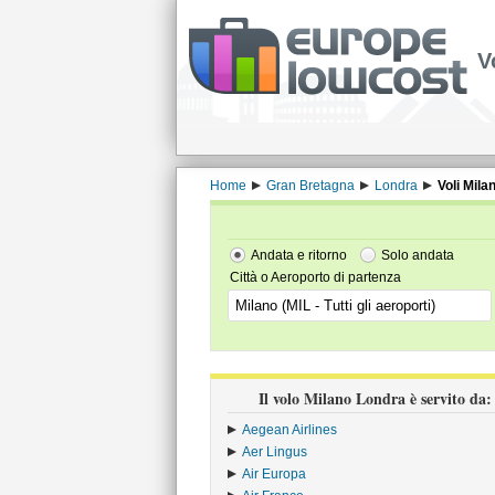
V
Home
Gran Bretagna
Londra
Voli Mila
Andata e ritorno
Solo andata
Città o Aeroporto di partenza
Il volo Milano Londra è servito da:
Aegean Airlines
›
Aer Lingus
›
Air Europa
›