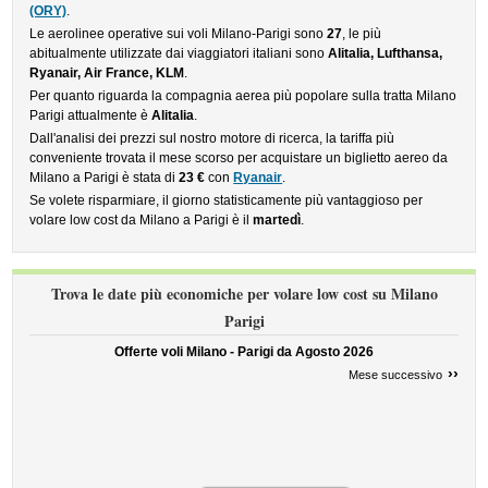
(ORY)
.
Le aerolinee operative sui voli Milano-Parigi sono
27
, le più
abitualmente utilizzate dai viaggiatori italiani sono
Alitalia, Lufthansa,
Ryanair, Air France, KLM
.
Per quanto riguarda la compagnia aerea più popolare sulla tratta Milano
Parigi attualmente è
Alitalia
.
Dall'analisi dei prezzi sul nostro motore di ricerca, la tariffa più
conveniente trovata il mese scorso per acquistare un biglietto aereo da
Milano a Parigi è stata di
23 €
con
Ryanair
.
Se volete risparmiare, il giorno statisticamente più vantaggioso per
volare low cost da Milano a Parigi è il
martedì
.
Trova le date più economiche per volare low cost su Milano
Parigi
Offerte voli Milano - Parigi da
Agosto 2026
››
Mese successivo