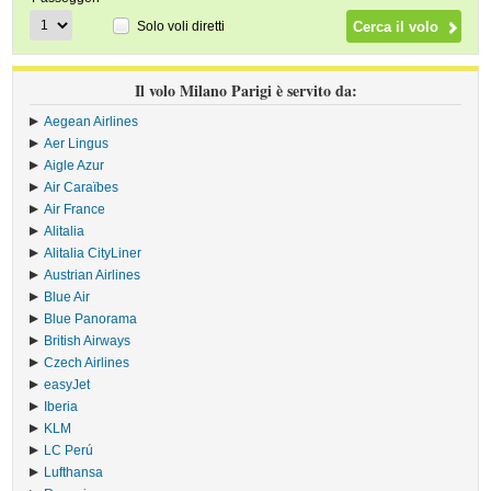
Solo voli diretti
Il volo Milano Parigi è servito da:
Aegean Airlines
›
Aer Lingus
›
Aigle Azur
›
Air Caraïbes
›
Air France
›
Alitalia
›
Alitalia CityLiner
›
Austrian Airlines
›
Blue Air
›
Blue Panorama
›
British Airways
›
Czech Airlines
›
easyJet
›
Iberia
›
KLM
›
LC Perú
›
Lufthansa
›