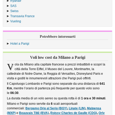
Ryanair
›
SAS
›
Swiss
›
Transavia France
›
Vueling
›
Potrebbero interessarti
Hotel a Parigi
Voli low cost da Milano a Parigi
V
ola da Milano alla capitale francese a prezzi imbattibili e scopri la
città della Torre Eiffel, il Museo del Louvre, Montmartre, la
cattedrale di Notre-Dame, la Reggia di Versailles, Disneyland Paris e
visita e goditi le innumerevoli attrazioni che Parigi può offrirti.
Il Capoluogo Lombardo e Parigi sono separate da una distanza di
641
Km
, mentre l’orario di partenza più frequente per questo volo sono
le
06:30
.
La durata media di un volo aereo su questa rotta è di
1 ora e 30 minuti
.
Milano e Parigi sono servite da
6
scali aeroportuali
commerciali:
Bergamo Orio al Serio (BGY)
,
Linate (LIN)
,
Malpensa
(MXP)
e
Beauvais Tillé (BVA)
,
Roissy Charles de Gaulle (CDG)
,
Orly