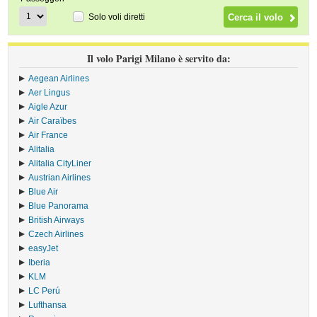
Solo voli diretti
Il volo Parigi Milano è servito da:
Aegean Airlines
›
Aer Lingus
›
Aigle Azur
›
Air Caraïbes
›
Air France
›
Alitalia
›
Alitalia CityLiner
›
Austrian Airlines
›
Blue Air
›
Blue Panorama
›
British Airways
›
Czech Airlines
›
easyJet
›
Iberia
›
KLM
›
LC Perú
›
Lufthansa
›