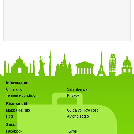
Informazioni
Chi siamo
Sala stampa
Termini e condizioni
Privacy
Risorse utili
Mappa del sito
Guida voli low cost
Hotel
Autonoleggio
Social
Facebook
Twitter