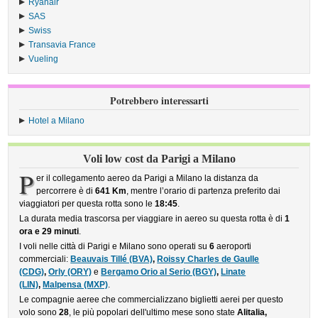
Ryanair
›
SAS
›
Swiss
›
Transavia France
›
Vueling
›
Potrebbero interessarti
Hotel a Milano
Voli low cost da Parigi a Milano
P
er il collegamento aereo da Parigi a Milano la distanza da
percorrere è di
641 Km
, mentre l’orario di partenza preferito dai
viaggiatori per questa rotta sono le
18:45
.
La durata media trascorsa per viaggiare in aereo su questa rotta è di
1
ora e 29 minuti
.
I voli nelle città di Parigi e Milano sono operati su
6
aeroporti
commerciali:
Beauvais Tillé (BVA)
,
Roissy Charles de Gaulle
(CDG)
,
Orly (ORY)
e
Bergamo Orio al Serio (BGY)
,
Linate
(LIN)
,
Malpensa (MXP)
.
Le compagnie aeree che commercializzano biglietti aerei per questo
volo sono
28
, le più popolari dell'ultimo mese sono state
Alitalia,