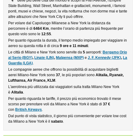
delle più belle città del mondo e scopri la Fifth Avenue, l'Empire
State Building, Wall Street, Manhattan e grattacieli, monumenti, i famosi
ponti, musei e chiese, negozi, la vita notturna che non dorme mai e tante
altre attrazioni che New York City ti può offrire.
Per volare dal Capoluogo Milanese a New York la distanza da
percorrere è di
6464 Km
, mentre l’orario di partenza più frequente per
questo volo sono le
12:55
.
Per quanto riguarda la durata, il tempo medio impiegato per viaggiare in
aereo su questa rotta è di circa
9 ore e 11 minuti
.
Le città di Milano e New York sono servite da
5
aeroporti:
Bergamo Orio
al Serio (BGY)
,
Linate (LIN)
,
Malpensa (MXP)
e
J. F. Kennedy (JFK)
,
La
Guardia (LGA)
.
Le compagnie aeree che offrono la possibilità di acquistare biglietti
aerei Milano-New York sono
37
, le più popolari sono
Alitalia, Ryanair,
Lufthansa, Air France, KLM
.
L'aerolinea più utilizzata dai viaggiatori sulla tratta Milano New York
è
Alitalia
.
Per quanto riguarda le tariffe, il prezzo più economico trovato il mese
scorso per prenotare voli da Milano a New York è stato di
37 €
con
British Airways
.
Dal punto di vista statistico, il giorno più conveniente per volare low cost
da Milano a New York è il
sabato
.