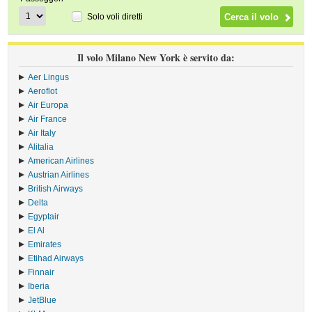
Solo voli diretti
Il volo Milano New York è servito da:
Aer Lingus
›
Aeroflot
›
Air Europa
›
Air France
›
Air Italy
›
Alitalia
›
American Airlines
›
Austrian Airlines
›
British Airways
›
Delta
›
Egyptair
›
El Al
›
Emirates
›
Etihad Airways
›
Finnair
›
Iberia
›
JetBlue
›